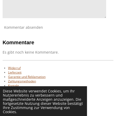
Kommentar absenden
Kommentare
Es gibt noch keine Kommentare.
Widerruf
Lieferzeit
Garantie und Reklamation
Zahlungsmethoden
Kontakt
AGB
Diese Website verwendet Cookies, um Ihr
AGB Alruna Tattoo
Nutzererlebnis zu verbessern und
maßgeschneiderte Anzeigen anzuzeigen. Die
Datenschutz
fortgesetzte Nutzung dieser Website bestätigt
Impressum
Ihre Zustimmung zur Verwendung von
Cookies.