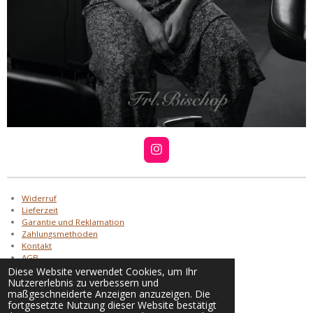
I
n
s
t
a
Widerruf
g
Lieferzeit
r
Garantie und Reklamation
a
Zahlungsmethoden
m
Kontakt
AGB
AGB Alruna Tattoo
Diese Website verwendet Cookies, um Ihr
Nutzererlebnis zu verbessern und
Datenschutz
maßgeschneiderte Anzeigen anzuzeigen. Die
Impressum
fortgesetzte Nutzung dieser Website bestätigt