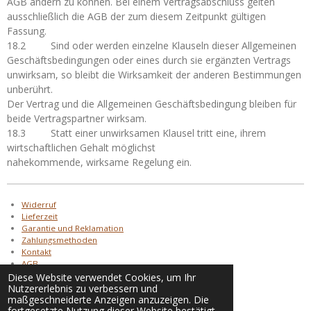
AGB ändern zu können. Bei einem Vertragsabschluss gelten
ausschließlich die AGB der zum diesem Zeitpunkt gültigen
Fassung.
18.2 Sind oder werden einzelne Klauseln dieser Allgemeinen
Geschäftsbedingungen oder eines durch sie ergänzten Vertrags
unwirksam, so bleibt die Wirksamkeit der anderen Bestimmungen
unberührt.
Der Vertrag und die Allgemeinen Geschäftsbedingung bleiben für
beide Vertragspartner wirksam.
18.3 Statt einer unwirksamen Klausel tritt eine, ihrem
wirtschaftlichen Gehalt möglichst
nahekommende, wirksame Regelung ein.
Widerruf
Lieferzeit
Garantie und Reklamation
Zahlungsmethoden
Kontakt
AGB
AGB Alruna Tattoo
Diese Website verwendet Cookies, um Ihr
Nutzererlebnis zu verbessern und
Datenschutz
maßgeschneiderte Anzeigen anzuzeigen. Die
Impressum
fortgesetzte Nutzung dieser Website bestätigt