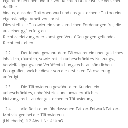
Eigentum befinden und frei von Rechten Dritter ist. Sie versichert
darüber
hinaus, dass der Tattooentwurf und das gestochene Tattoo eine
eigenständige Arbeit von ihr ist.
Dies stellt die Tätowiererin von sämtlichen Forderungen frei, die
aus einer ggf. erfolgten
Rechtsverletzung oder sonstigen Verstößen gegen geltendes
Recht entstehen.
12.2 Der Kunde gewährt dem Tätowierer ein unentgeltliches
inhaltlich, räumlich, sowie zeitlich unbeschränktes Nutzungs-,
Vervielfältigungs- und Veröffentlichungsrecht an sämtlichen
Fotografien, welche dieser von der erstellten Tätowierung
anfertigt.
12.3 Die Tätowiererin gewährt dem Kunden ein
unbeschränktes, unbefristetes und unwiderrufliches
Nutzungsrecht an der gestochenen Tätowierung.
12.4 Alle Rechte am überlassenen Tattoo-Entwurf/Tattoo-
Motiv liegen bei der Tätowiererin
(Urheberin), § 2 Abs.1 Nr. 4 UrhG.