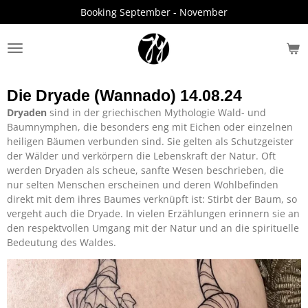
Booking September - November
Zum
Hauptinhalt
springen
Die Dryade (Wannado) 14.08.24
Dryaden
sind in der griechischen Mythologie Wald- und
Baumnymphen, die besonders eng mit Eichen oder einzelnen
heiligen Bäumen verbunden sind. Sie gelten als Schutzgeister
der Wälder und verkörpern die Lebenskraft der Natur. Oft
werden Dryaden als scheue, sanfte Wesen beschrieben, die
nur selten Menschen erscheinen und deren Wohlbefinden
direkt mit dem ihres Baumes verknüpft ist: Stirbt der Baum, so
vergeht auch die Dryade. In vielen Erzählungen erinnern sie an
den respektvollen Umgang mit der Natur und an die spirituelle
Bedeutung des Waldes.