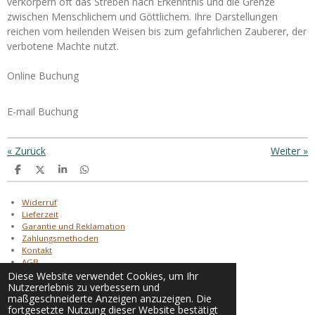
verkörpern oft das Streben nach Erkenntnis und die Grenze
zwischen Menschlichem und Göttlichem. Ihre Darstellungen
reichen vom heilenden Weisen bis zum gefahrlichen Zauberer, der
verbotene Machte nutzt.
Online Buchung
E-mail Buchung
«
Zurück
Weiter
»
T
T
T
T
e
e
e
e
i
i
i
i
l
l
l
l
Widerruf
e
e
e
e
Lieferzeit
n
n
n
n
Garantie und Reklamation
Zahlungsmethoden
Kontakt
AGB
AGB Alruna Tattoo
Diese Website verwendet Cookies, um Ihr
Nutzererlebnis zu verbessern und
Datenschutz
maßgeschneiderte Anzeigen anzuzeigen. Die
Impressum
fortgesetzte Nutzung dieser Website bestätigt