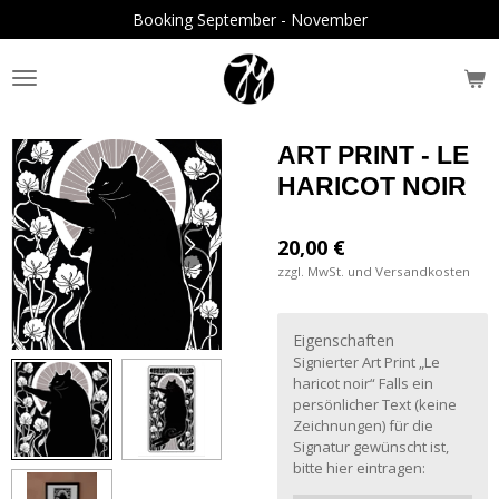
Booking September - November
Zum
Hauptinhalt
springen
ART PRINT - LE
HARICOT NOIR
20,00 €
zzgl. MwSt. und Versandkosten
Eigenschaften
Signierter Art Print „Le
haricot noir“ Falls ein
persönlicher Text (keine
Zeichnungen) für die
Signatur gewünscht ist,
bitte hier eintragen: